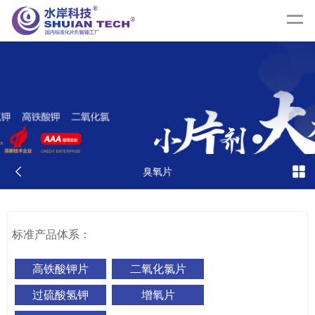
臭氧片
标准产品体系：
高铁酸钾片
二氧化氯片
过硫酸氢钾
增氧片