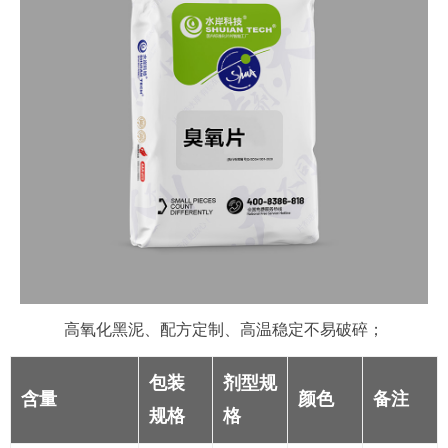
高氧化黑泥、配方定制、高温稳定不易破碎；
包装
剂型规
含量
颜色
备注
规格
格